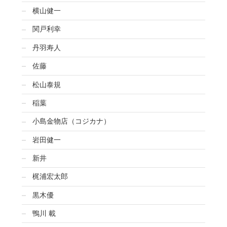
横山健一
関戸利幸
丹羽寿人
佐藤
松山泰規
稲葉
小島金物店（コジカナ）
岩田健一
新井
梶浦宏太郎
黒木優
鴨川 載