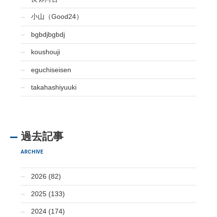
小山（Good24）
bgbdjbgbdj
koushouji
eguchiseisen
takahashiyuuki
過去記事
ARCHIVE
2026 (82)
2025 (133)
2024 (174)