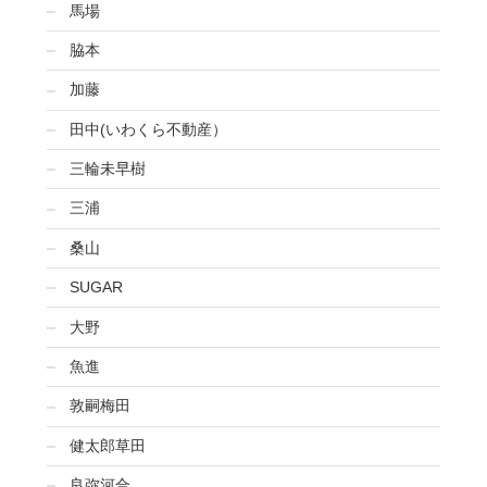
馬場
脇本
加藤
田中(いわくら不動産）
三輪未早樹
三浦
桑山
SUGAR
大野
魚進
敦嗣梅田
健太郎草田
良弥河合