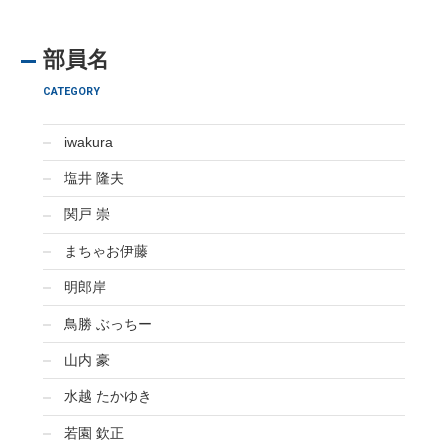
部員名
CATEGORY
iwakura
塩井 隆夫
関戸 崇
まちゃお伊藤
明郎岸
鳥勝 ぶっちー
山内 豪
水越 たかゆき
若園 欽正