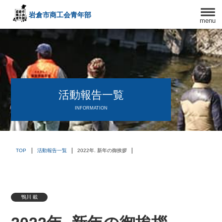
岩倉市商工会
青年部
menu
〒482－0042
愛知県岩倉市中本町西出口31-1
TEL:0587-66-3400
FAX:0587-66-3417
頑張る中小企業を応援します！
活動報告一覧
INFORMATION
TOP
活動報告一覧
2022年. 新年の御挨拶
鴨川 載