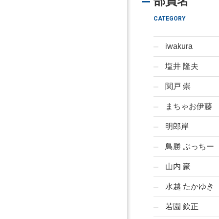
部員名
CATEGORY
iwakura
塩井 隆夫
関戸 崇
まちゃお伊藤
明郎岸
鳥勝 ぶっちー
山内 豪
水越 たかゆき
若園 欽正