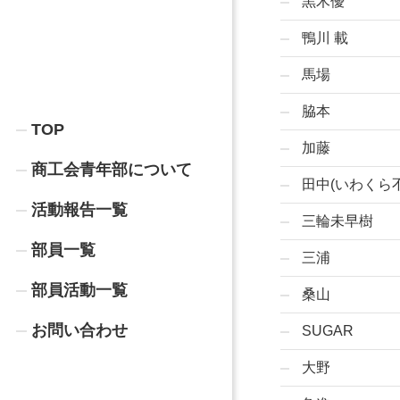
黒木優
鴨川 載
馬場
脇本
TOP
加藤
商工会青年部について
田中(いわくら
活動報告一覧
三輪未早樹
部員一覧
三浦
部員活動一覧
桑山
お問い合わせ
SUGAR
大野