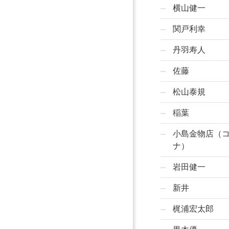
横山健一
関戸利幸
丹羽寿人
佐藤
松山泰規
稲葉
小島金物店（
ナ）
岩田健一
新井
梶浦宏太郎