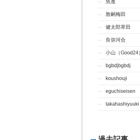
魚進
敦嗣梅田
健太郎草田
良弥河合
小山（Good24
bgbdjbgbdj
koushouji
eguchiseisen
takahashiyuuki
過去記事