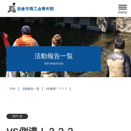
岩倉市商工会
青年部
menu
〒482－0042
愛知県岩倉市中本町西出口31-1
TEL:0587-66-3400
FAX:0587-66-3417
頑張る中小企業を応援します！
活動報告一覧
INFORMATION
TOP
活動報告一覧
VS側溝！？？？
関戸 崇