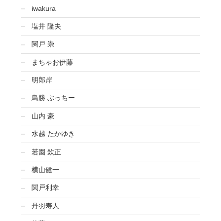
iwakura
塩井 隆夫
関戸 崇
まちゃお伊藤
明郎岸
鳥勝 ぶっちー
山内 豪
水越 たかゆき
若園 欽正
横山健一
関戸利幸
丹羽寿人