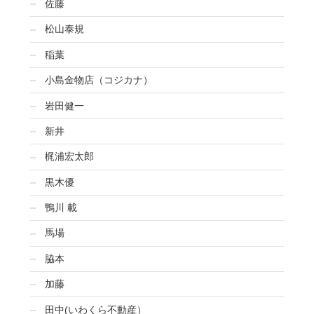
佐藤
松山泰規
稲葉
小島金物店（コジカナ）
岩田健一
新井
梶浦宏太郎
黒木優
鴨川 載
馬場
脇本
加藤
田中(いわくら不動産）