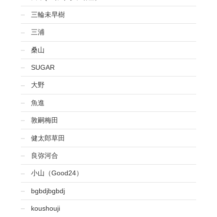
三輪未早樹
三浦
桑山
SUGAR
大野
魚進
敦嗣梅田
健太郎草田
良弥河合
小山（Good24）
bgbdjbgbdj
koushouji